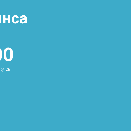
инса
00
кунды