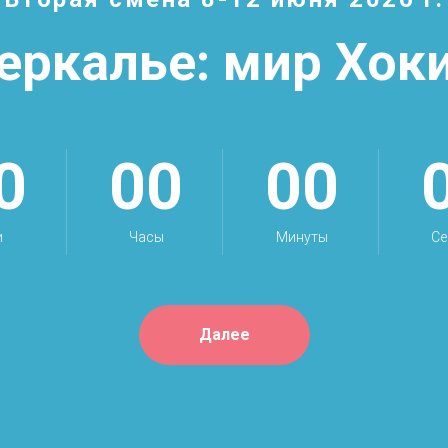
еркалье: мир Хок
0
00
00
и
Часы
Минуты
Се
Далее