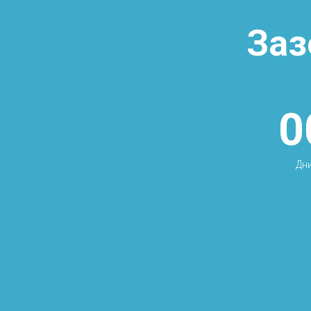
Заз
0
Дн